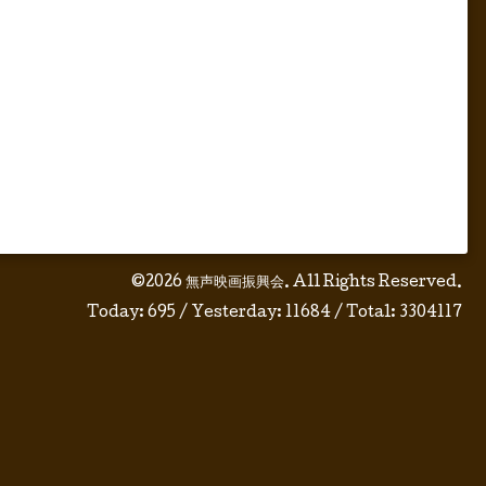
©2026
無声映画振興会
. All Rights Reserved.
Today:
695
/ Yesterday:
11684
/ Total:
3304117