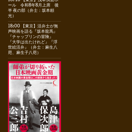
16:40 【東京】浅草演芸ホ
ール 令和8年8月上席 後
半 夜の部（弁士：坂本頼
光）
18:00 【東京】活弁士が無
声映画を語る『坂本龍馬』
『チャップリンの冒険』
『大学は出たけれど』『浮
世絵活弁』（弁士：麻生八
咫、麻生子八咫）