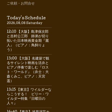
ご依頼・お問合せ
Today's Schedule
2026.08.08 Saturday
12:10 【大阪】島津保次郎
と吉村公三郎 師弟が切り
拓いた日本映画黄金期『麗
人』（ピアノ：鳥飼りょ
う）
13:00 【大阪】名建築で観
るサイレント映画を活弁と
ピアノ伴奏で楽しむ『ロス
ト・ワールド』（弁士：大
森くみこ、ピアノ：天宮
遥）
13:15 【東京】ワイルダーな
らこうする！ ビリー・ワ
イルダー特集『日曜日の
人々』