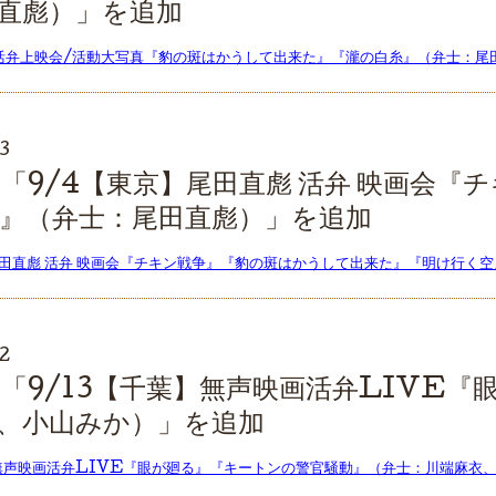
直彪）」を追加
】活弁上映会/活動大写真『豹の斑はかうして出来た』『瀧の白糸』（弁士：尾
3
「9/4【東京】尾田直彪 活弁 映画会『
』（弁士：尾田直彪）」を追加
尾田直彪 活弁 映画会『チキン戦争』『豹の斑はかうして出来た』『明け行く
2
「9/13【千葉】無声映画活弁LIVE
、小山みか）」を追加
】無声映画活弁LIVE『眼が廻る』『キートンの警官騒動』（弁士：川端麻衣