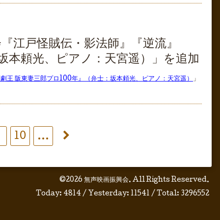
会『江戸怪賊伝・影法師』『逆流』
：坂本頼光、ピアノ：天宮遥）」を追加
劇王 阪東妻三郎プロ100年』（弁士：坂本頼光、ピアノ：天宮遥）
」
10
...
©2026
無声映画振興会
. All Rights Reserved.
Today:
4814
/ Yesterday:
11541
/ Total:
3296552