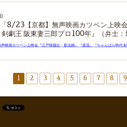
10
「8/23【京都】無声映画カツベン上映
 剣劇王 阪東妻三郎プロ100年』（弁士
】無声映画カツベン上映会『江戸怪賊伝・影法師』『逆流』『ちゃんばら時代 剣
1
2
3
4
5
6
7
8
9