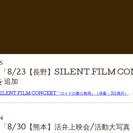
15
8/23【長野】SILENT FILM 
を追加
SILENT FILM CONCERT『ロイドの要心無用』（演奏：3日満月）
」
14
「8/30【熊本】活弁上映会/活動大写