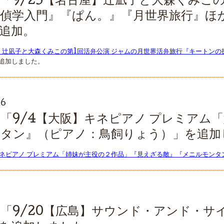
「9/25【名古屋】辻凪子と大森くみこの
偵学入門』『ぱん。』『月世界旅行』ほ
追加。
屋】辻凪子と大森くみこの第1回活弁公演 ジャムの月世界活弁旅行『キートン
追加しました。
36
「9/4【大阪】キネピアノ プレミアム
ンタン』（ピアノ：鳥飼りょう）」を追加
キネピアノ プレミアム「姉妹が主役の２作品」『見えざる敵』『メニルモン
6
「9/20【広島】サウンド・アンド・サ