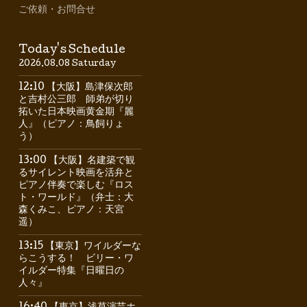
ご依頼・お問合せ
Today's Schedule
2026.08.08 Saturday
12:10 【大阪】島津保次郎
と吉村公三郎 師弟が切り
拓いた日本映画黄金期『麗
人』（ピアノ：鳥飼りょ
う）
13:00 【大阪】名建築で観
るサイレント映画を活弁と
ピアノ伴奏で楽しむ『ロス
ト・ワールド』（弁士：大
森くみこ、ピアノ：天宮
遥）
13:15 【東京】ワイルダーな
らこうする！ ビリー・ワ
イルダー特集『日曜日の
人々』