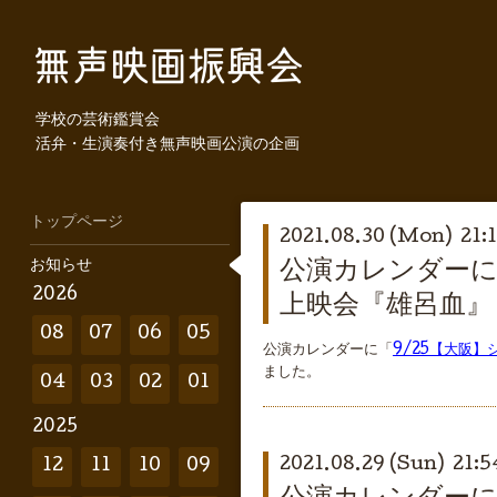
学校の芸術鑑賞会
活弁・生演奏付き無声映画公演の企画
トップページ
2021.08.30 (Mon) 21:1
お知らせ
公演カレンダーに
2026
上映会『雄呂血』
08
07
06
05
公演カレンダーに「
9/25【大阪
ました。
04
03
02
01
2025
2021.08.29 (Sun) 21:5
12
11
10
09