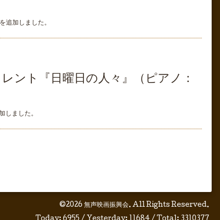
を追加しました。
イレント『日曜日の人々』（ピアノ：
加しました。
©2026
無声映画振興会
. All Rights Reserved.
Today:
6955
/ Yesterday:
11684
/ Total:
3310377