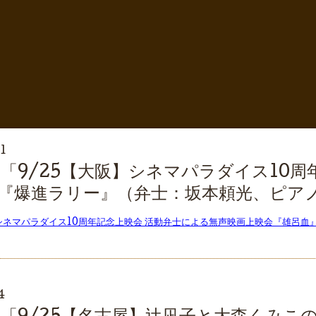
1
「9/25【大阪】シネマパラダイス10周
『爆進ラリー』（弁士：坂本頼光、ピア
】シネマパラダイス10周年記念上映会 活動弁士による無声映画上映会『雄呂
4