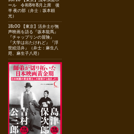
16:40 【東京】浅草演芸ホ
ール 令和8年8月上席 後
半 夜の部（弁士：坂本頼
光）
18:00 【東京】活弁士が無
声映画を語る『坂本龍馬』
『チャップリンの冒険』
『大学は出たけれど』『浮
世絵活弁』（弁士：麻生八
咫、麻生子八咫）