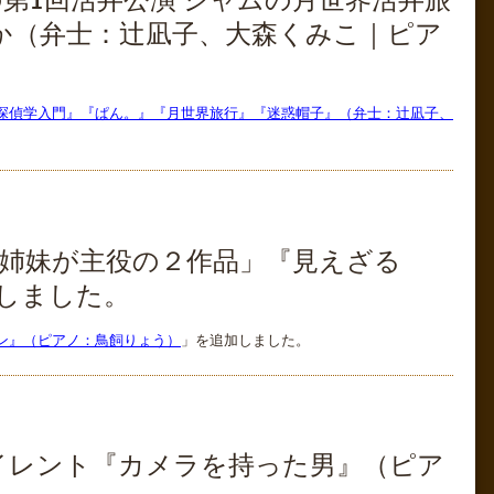
第1回活弁公演 ジャムの月世界活弁旅
か（弁士：辻凪子、大森くみこ｜ピア
の探偵学入門』『ぱん。』『月世界旅行』『迷惑帽子』（弁士：辻凪子、
「姉妹が主役の２作品」『見えざる
しました。
タン』（ピアノ：鳥飼りょう）
」を追加しました。
イレント『カメラを持った男』（ピア