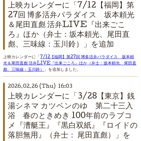
上映カレンダーに「7/12【福岡】第
27回 博多活弁パラダイス 坂本頼光
＆尾田直彪 活弁LIVE『出来ごこ
ろ』ほか（弁士：坂本頼光、尾田直
彪、三味線：玉川鈴）」を追加
上映カレンダーに「
7/12【福岡】第27回 博多活弁パラダイス 坂本頼
光＆尾田直彪 活弁LIVE『出来ごころ』ほか（弁士：坂本頼光、尾田直
彪、三味線：玉川鈴）
」を追加しました。
2026.02.26 (Thu) 16:03
上映カレンダーに「3/28【東京】銭
湯シネマ カツベンのゆ 第二十三入
浴 春のときめき 100年前のラブコ
メ『漕艇王』『黒白双紙』『ロイドの
落胆無用』（弁士： 尾田直彪）」を