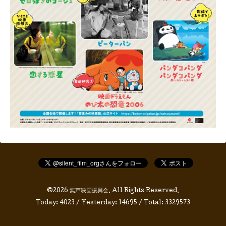
©2026
無声映画振興会
. All Rights Reserved.
Today:
4023
/ Yesterday:
14695
/ Total:
3329573