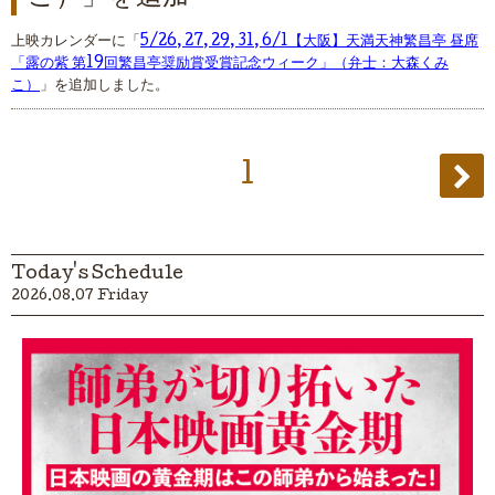
上映カレンダーに「
5/26, 27, 29, 31, 6/1【大阪】天満天神繁昌亭 昼席
「露の紫 第19回繁昌亭奨励賞受賞記念ウィーク」（弁士：大森くみ
こ）
」を追加しました。
1
Today's Schedule
2026.08.07 Friday