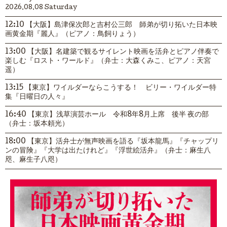
2026.08.08 Saturday
12:10 【大阪】島津保次郎と吉村公三郎 師弟が切り拓いた日本映
画黄金期『麗人』（ピアノ：鳥飼りょう）
13:00 【大阪】名建築で観るサイレント映画を活弁とピアノ伴奏で
楽しむ『ロスト・ワールド』（弁士：大森くみこ、ピアノ：天宮
遥）
13:15 【東京】ワイルダーならこうする！ ビリー・ワイルダー特
集『日曜日の人々』
16:40 【東京】浅草演芸ホール 令和8年8月上席 後半 夜の部
（弁士：坂本頼光）
18:00 【東京】活弁士が無声映画を語る『坂本龍馬』『チャップリ
ンの冒険』『大学は出たけれど』『浮世絵活弁』（弁士：麻生八
咫、麻生子八咫）