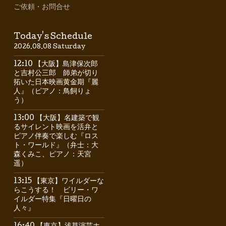
ご依頼・お問合せ
Today's Schedule
2026.08.08 Saturday
12:10 【大阪】島津保次郎
と吉村公三郎 師弟が切り
拓いた日本映画黄金期『麗
人』（ピアノ：鳥飼りょ
う）
13:00 【大阪】名建築で観
るサイレント映画を活弁と
ピアノ伴奏で楽しむ『ロス
ト・ワールド』（弁士：大
森くみこ、ピアノ：天宮
遥）
13:15 【東京】ワイルダーな
らこうする！ ビリー・ワ
イルダー特集『日曜日の
人々』