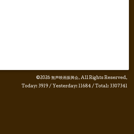
©2026
無声映画振興会
. All Rights Reserved.
Today:
3919
/ Yesterday:
11684
/ Total:
3307341