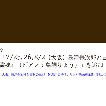
59
7/25, 26, 8/2【大阪】島津保次
霊魂』（ピアノ：鳥飼りょう）」を追加
, 8/2【大阪】島津保次郎と吉村公三郎 師弟が切り拓いた日本映画黄金期『路