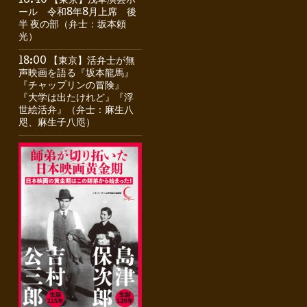
16:40 【東京】浅草演芸ホ
ール 令和8年8月上席 後
半 夜の部（弁士：坂本頼
光）
18:00 【東京】活弁士が無
声映画を語る『坂本龍馬』
『チャップリンの冒険』
『大学は出たけれど』『浮
世絵活弁』（弁士：麻生八
咫、麻生子八咫）