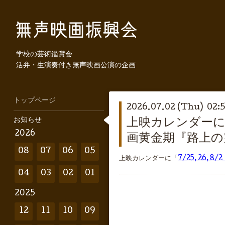
学校の芸術鑑賞会
活弁・生演奏付き無声映画公演の企画
トップページ
2026.07.02 (Thu) 02:
お知らせ
上映カレンダーに「
2026
画黄金期『路上の
08
07
06
05
上映カレンダーに「
7/25, 26
04
03
02
01
2025
12
11
10
09