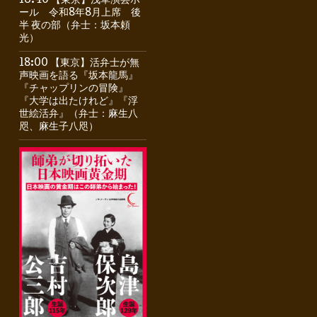
16:40 【東京】浅草演芸ホ
ール 令和8年8月上席 後
半 夜の部（弁士：坂本頼
光）
18:00 【東京】活弁士が無
声映画を語る『坂本龍馬』
『チャップリンの冒険』
『大学は出たけれど』『浮
世絵活弁』（弁士：麻生八
咫、麻生子八咫）