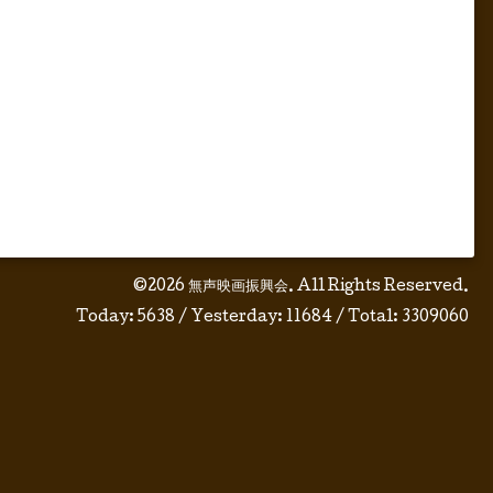
©2026
無声映画振興会
. All Rights Reserved.
Today:
5638
/ Yesterday:
11684
/ Total:
3309060