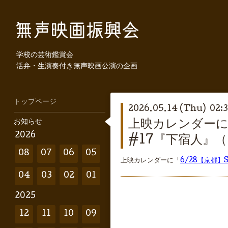
学校の芸術鑑賞会
活弁・生演奏付き無声映画公演の企画
トップページ
2026.05.14 (Thu) 02:
お知らせ
上映カレンダーに「6/
2026
#17『下宿人』
08
07
06
05
上映カレンダーに「
6/28【京都】Si
04
03
02
01
2025
12
11
10
09