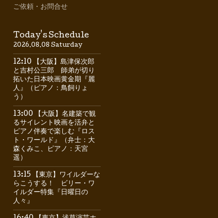
ご依頼・お問合せ
Today's Schedule
2026.08.08 Saturday
12:10 【大阪】島津保次郎
と吉村公三郎 師弟が切り
拓いた日本映画黄金期『麗
人』（ピアノ：鳥飼りょ
う）
13:00 【大阪】名建築で観
るサイレント映画を活弁と
ピアノ伴奏で楽しむ『ロス
ト・ワールド』（弁士：大
森くみこ、ピアノ：天宮
遥）
13:15 【東京】ワイルダーな
らこうする！ ビリー・ワ
イルダー特集『日曜日の
人々』