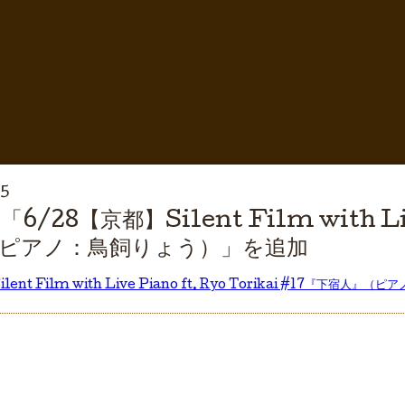
35
28【京都】Silent Film with Live 
（ピアノ：鳥飼りょう）」を追加
lent Film with Live Piano ft. Ryo Torikai #17『下宿人』