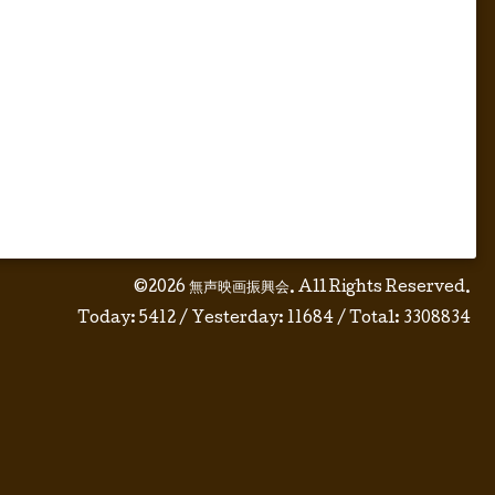
©2026
無声映画振興会
. All Rights Reserved.
Today:
5412
/ Yesterday:
11684
/ Total:
3308834