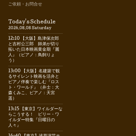
ご依頼・お問合せ
Today's Schedule
2026.08.08 Saturday
12:10 【大阪】島津保次郎
と吉村公三郎 師弟が切り
拓いた日本映画黄金期『麗
人』（ピアノ：鳥飼りょ
う）
13:00 【大阪】名建築で観
るサイレント映画を活弁と
ピアノ伴奏で楽しむ『ロス
ト・ワールド』（弁士：大
森くみこ、ピアノ：天宮
遥）
13:15 【東京】ワイルダーな
らこうする！ ビリー・ワ
イルダー特集『日曜日の
人々』