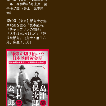
16:40 【東京】浅草演芸ホ
ール 令和8年8月上席 後
半 夜の部（弁士：坂本頼
光）
18:00 【東京】活弁士が無
声映画を語る『坂本龍馬』
『チャップリンの冒険』
『大学は出たけれど』『浮
世絵活弁』（弁士：麻生八
咫、麻生子八咫）