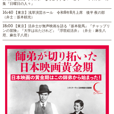
集『日曜日の人々』
16:40 【東京】浅草演芸ホール 令和8年8月上席 後半 夜の部
（弁士：坂本頼光）
18:00 【東京】活弁士が無声映画を語る『坂本龍馬』『チャップリ
ンの冒険』『大学は出たけれど』『浮世絵活弁』（弁士：麻生八
咫、麻生子八咫）