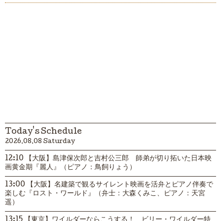
Today's Schedule
2026.08.08 Saturday
12:10 【大阪】島津保次郎と吉村公三郎 師弟が切り拓いた日本映
画黄金期『麗人』（ピアノ：鳥飼りょう）
13:00 【大阪】名建築で観るサイレント映画を活弁とピアノ伴奏で
楽しむ『ロスト・ワールド』（弁士：大森くみこ、ピアノ：天宮
遥）
13:15 【東京】ワイルダーならこうする！ ビリー・ワイルダー特