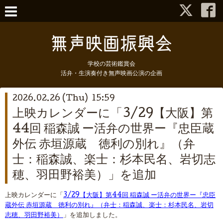
学校の芸術鑑賞会
活弁・生演奏付き無声映画公演の企画
2026.02.26 (Thu) 15:59
上映カレンダーに「3/29【大阪】第
44回 稲森誠 ー活弁の世界ー『忠臣蔵
外伝 赤垣源蔵 徳利の別れ』（弁
士：稲森誠、楽士：杉本民名、岩切志
穂、羽田野裕美）」を追加
上映カレンダーに「
3/29【大阪】第44回 稲森誠 ー活弁の世界ー『忠臣
蔵外伝 赤垣源蔵 徳利の別れ』（弁士：稲森誠、楽士：杉本民名、岩切
志穂、羽田野裕美）
」を追加しました。