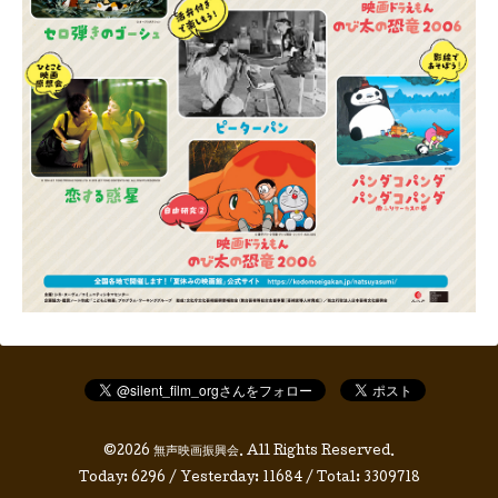
©2026
無声映画振興会
. All Rights Reserved.
Today:
6296
/ Yesterday:
11684
/ Total:
3309718