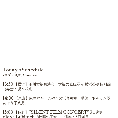
Today's Schedule
2026.08.09 Sunday
13:30 【横浜】玉川太福独演会 太福の威風堂々 横浜公演特別編
（弁士：坂本頼光）
14:00 【東京】麻生やた・こやたの活弁教室（講師：あそう八咫、
あそう子八咫）
15:00 【長野】“SILENT FILM CONCERT” 3日満月
plays Lubitsch『牡蠣の王女』（演奏：3日満月）