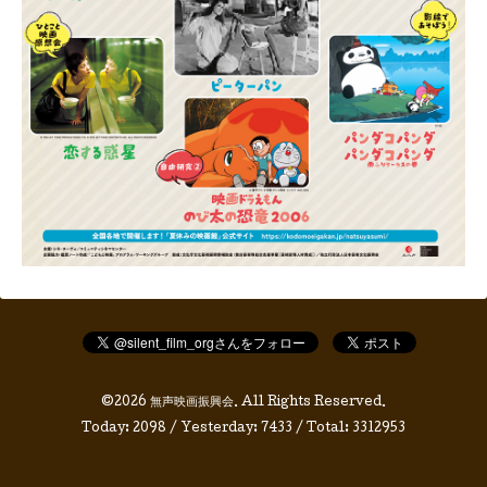
©2026
無声映画振興会
. All Rights Reserved.
Today:
2098
/ Yesterday:
7433
/ Total:
3312953