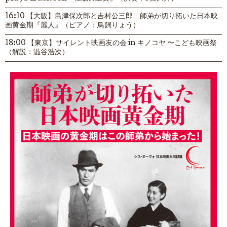
16:10 【大阪】島津保次郎と吉村公三郎 師弟が切り拓いた日本映
画黄金期『麗人』（ピアノ：鳥飼りょう）
18:00 【東京】サイレント映画友の会 in キノコヤ 〜こども映画祭
（解説：澁谷浩次）