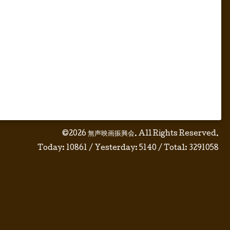
©2026
無声映画振興会
. All Rights Reserved.
Today:
10861
/ Yesterday:
5140
/ Total:
3291058