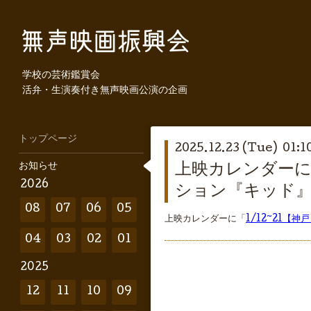
学校の芸術鑑賞会
活弁・生演奏付き無声映画公演の企画
トップページ
2025.12.23 (Tue) 01:1
お知らせ
上映カレンダーに
2026
ション『キッド
08
07
06
05
上映カレンダーに「
1/12~21
04
03
02
01
2025
12
11
10
09