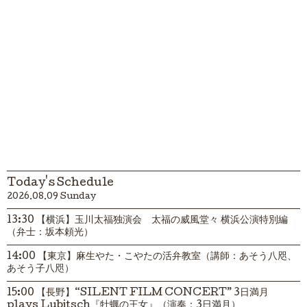
Today's Schedule
2026.08.09 Sunday
13:30 【横浜】玉川太福独演会 太福の威風堂々 横浜公演特別編
（弁士：坂本頼光）
14:00 【東京】麻生やた・こやたの活弁教室（講師：あそう八咫、
あそう子八咫）
15:00 【長野】“SILENT FILM CONCERT” 3日満月
plays Lubitsch『牡蠣の王女』（演奏：3日満月）