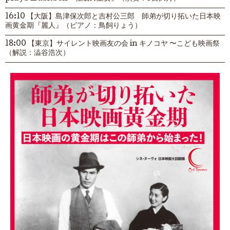
16:10 【大阪】島津保次郎と吉村公三郎 師弟が切り拓いた日本映
画黄金期『麗人』（ピアノ：鳥飼りょう）
18:00 【東京】サイレント映画友の会 in キノコヤ 〜こども映画祭
（解説：澁谷浩次）