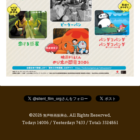
©2026
無声映画振興会
. All Rights Reserved.
Today:
14006
/ Yesterday:
7433
/ Total:
3324861