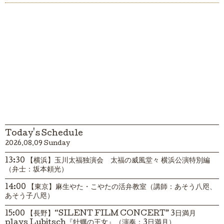
Today's Schedule
2026.08.09 Sunday
13:30 【横浜】玉川太福独演会 太福の威風堂々 横浜公演特別編
（弁士：坂本頼光）
14:00 【東京】麻生やた・こやたの活弁教室（講師：あそう八咫、
あそう子八咫）
15:00 【長野】“SILENT FILM CONCERT” 3日満月
plays Lubitsch『牡蠣の王女』（演奏：3日満月）