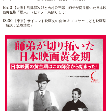
16:10 【大阪】島津保次郎と吉村公三郎 師弟が切り拓いた日本映
画黄金期『麗人』（ピアノ：鳥飼りょう）
18:00 【東京】サイレント映画友の会 in キノコヤ 〜こども映画祭
（解説：澁谷浩次）