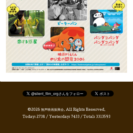
©2026
無声映画振興会
. All Rights Reserved.
Today:
2738
/ Yesterday:
7433
/ Total:
3313593