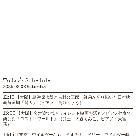
Today's Schedule
2026.08.08 Saturday
12:10 【大阪】島津保次郎と吉村公三郎 師弟が切り拓いた日本映
画黄金期『麗人』（ピアノ：鳥飼りょう）
13:00 【大阪】名建築で観るサイレント映画を活弁とピアノ伴奏で
楽しむ『ロスト・ワールド』（弁士：大森くみこ、ピアノ：天宮
遥）
13:15 【東京】ワイルダーならこうする！ ビリー・ワイルダー特