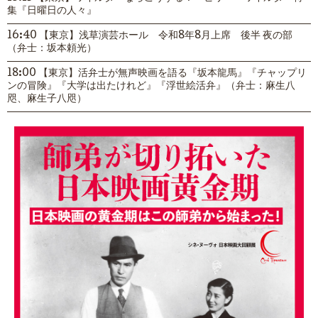
集『日曜日の人々』
16:40 【東京】浅草演芸ホール 令和8年8月上席 後半 夜の部
（弁士：坂本頼光）
18:00 【東京】活弁士が無声映画を語る『坂本龍馬』『チャップリ
ンの冒険』『大学は出たけれど』『浮世絵活弁』（弁士：麻生八
咫、麻生子八咫）