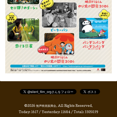
©2026
無声映画振興会
. All Rights Reserved.
Today:
1617
/ Yesterday:
11684
/ Total:
3305039