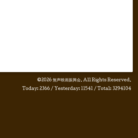
©2026
無声映画振興会
. All Rights Reserved.
Today:
2366
/ Yesterday:
11541
/ Total:
3294104