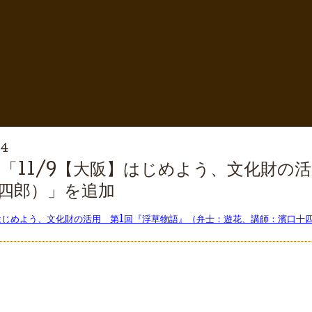
24
「11/9【大阪】はじめよう、文化財の
四郎）」を追加
】はじめよう、文化財の活用 第1回『浮草物語』（弁士：遊花、講師：濱口十