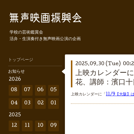
学校の芸術鑑賞会
活弁・生演奏付き無声映画公演の企画
トップページ
2025.09.30 (Tue) 00:
お知らせ
上映カレンダーに
2026
花、講師：濱口十
08
07
06
05
上映カレンダーに「
11/9【大阪
04
03
02
01
2025
12
11
10
09