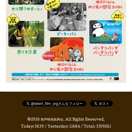
©2026
無声映画振興会
. All Rights Reserved.
Today:
5839
/ Yesterday:
11684
/ Total:
3309261