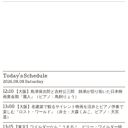
Today's Schedule
2026.08.08 Saturday
12:10 【大阪】島津保次郎と吉村公三郎 師弟が切り拓いた日本映
画黄金期『麗人』（ピアノ：鳥飼りょう）
13:00 【大阪】名建築で観るサイレント映画を活弁とピアノ伴奏で
楽しむ『ロスト・ワールド』（弁士：大森くみこ、ピアノ：天宮
遥）
13:15 【東京】ワイルダーならこうする！ ビリー・ワイルダー特