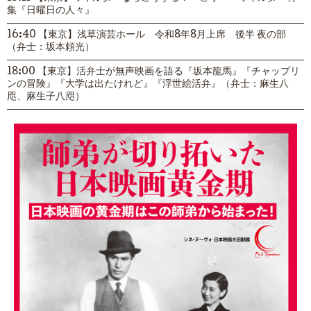
集『日曜日の人々』
16:40 【東京】浅草演芸ホール 令和8年8月上席 後半 夜の部
（弁士：坂本頼光）
18:00 【東京】活弁士が無声映画を語る『坂本龍馬』『チャップリ
ンの冒険』『大学は出たけれど』『浮世絵活弁』（弁士：麻生八
咫、麻生子八咫）