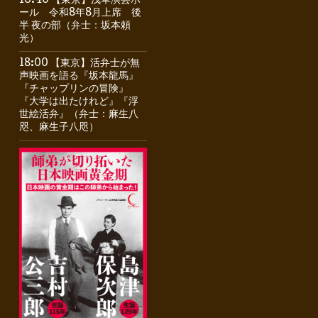
16:40 【東京】浅草演芸ホ
ール 令和8年8月上席 後
半 夜の部（弁士：坂本頼
光）
18:00 【東京】活弁士が無
声映画を語る『坂本龍馬』
『チャップリンの冒険』
『大学は出たけれど』『浮
世絵活弁』（弁士：麻生八
咫、麻生子八咫）