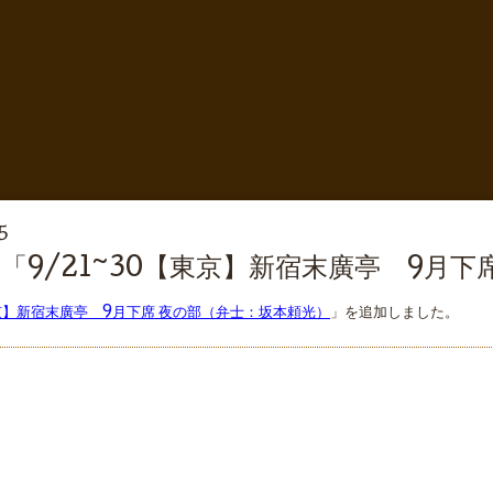
5
「9/21~30【東京】新宿末廣亭 9月
東京】新宿末廣亭 9月下席 夜の部（弁士：坂本頼光）
」を追加しました。