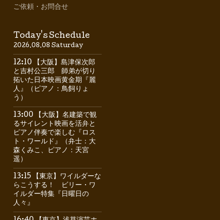
ご依頼・お問合せ
Today's Schedule
2026.08.08 Saturday
12:10 【大阪】島津保次郎
と吉村公三郎 師弟が切り
拓いた日本映画黄金期『麗
人』（ピアノ：鳥飼りょ
う）
13:00 【大阪】名建築で観
るサイレント映画を活弁と
ピアノ伴奏で楽しむ『ロス
ト・ワールド』（弁士：大
森くみこ、ピアノ：天宮
遥）
13:15 【東京】ワイルダーな
らこうする！ ビリー・ワ
イルダー特集『日曜日の
人々』