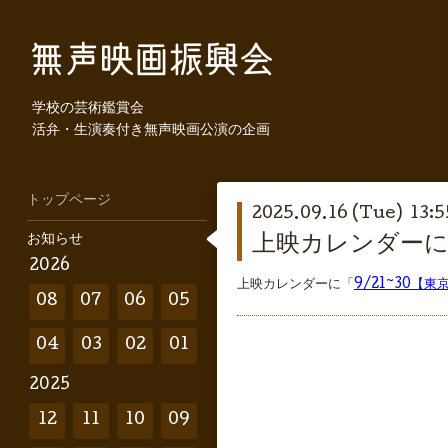
学校の芸術鑑賞会
活弁・生演奏付き無声映画公演の企画
トップページ
2025.09.16 (Tue) 13:5
お知らせ
上映カレンダーに
2026
上映カレンダーに「
9/21~30【
08
07
06
05
04
03
02
01
2025
12
11
10
09