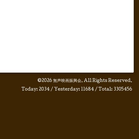
©2026
無声映画振興会
. All Rights Reserved.
Today:
2034
/ Yesterday:
11684
/ Total:
3305456