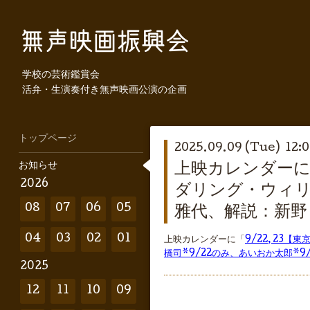
学校の芸術鑑賞会
活弁・生演奏付き無声映画公演の企画
トップページ
2025.09.09 (Tue) 12:
お知らせ
上映カレンダーに「
2026
ダリング・ウィリ
08
07
06
05
雅代、解説：新野
04
03
02
01
上映カレンダーに「
9/22, 23
橋司*9/22のみ、あいおか太郎*
2025
12
11
10
09