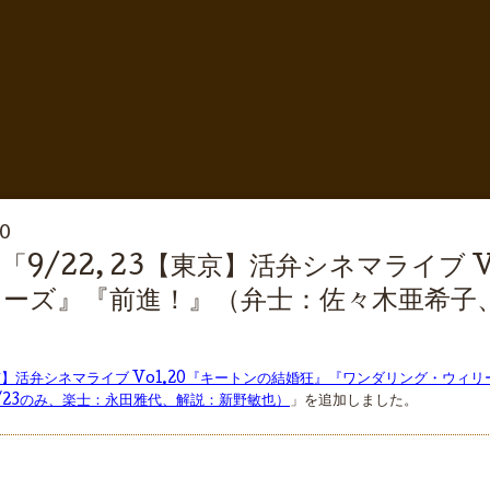
00
9/22, 23【東京】活弁シネマライブ 
ーズ』『前進！』（弁士：佐々木亜希子
【東京】活弁シネマライブ Vol.20『キートンの結婚狂』『ワンダリング・ウィリ
9/23のみ、楽士：永田雅代、解説：新野敏也）
」を追加しました。