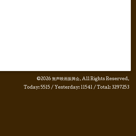
©2026
無声映画振興会
. All Rights Reserved.
Today:
5515
/ Yesterday:
11541
/ Total:
3297253