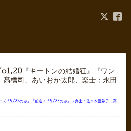
Vol.20『キートンの結婚狂』『ワン
、髙橋司、あいおか太郎、楽士：永田
ーズ *9/22のみ』『前進！ *9/23のみ』（弁士：佐々木亜希子、髙