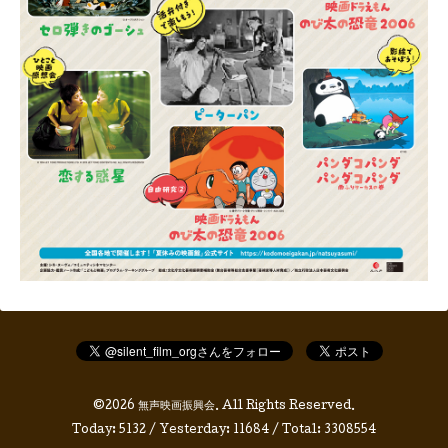
©2026
無声映画振興会
. All Rights Reserved.
Today:
5132
/ Yesterday:
11684
/ Total:
3308554