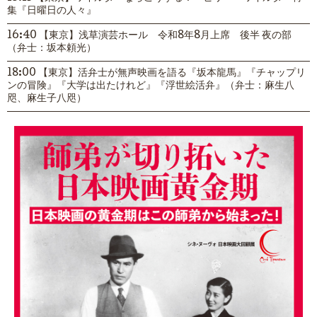
集『日曜日の人々』
16:40 【東京】浅草演芸ホール 令和8年8月上席 後半 夜の部
（弁士：坂本頼光）
18:00 【東京】活弁士が無声映画を語る『坂本龍馬』『チャップリ
ンの冒険』『大学は出たけれど』『浮世絵活弁』（弁士：麻生八
咫、麻生子八咫）