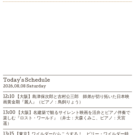
Today's Schedule
2026.08.08 Saturday
12:10 【大阪】島津保次郎と吉村公三郎 師弟が切り拓いた日本映
画黄金期『麗人』（ピアノ：鳥飼りょう）
13:00 【大阪】名建築で観るサイレント映画を活弁とピアノ伴奏で
楽しむ『ロスト・ワールド』（弁士：大森くみこ、ピアノ：天宮
遥）
13:15 【東京】ワイルダーならこうする！ ビリー・ワイルダー特