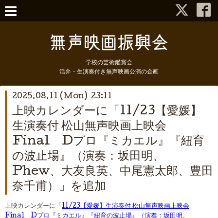
学校の芸術鑑賞会
活弁・生演奏付き無声映画公演の企画
2025.08.11 (Mon) 23:11
上映カレンダーに「11/23【愛媛】
生演奏付 松山無声映画上映会
Final Dプロ『ミカエル』『紐育
の波止場』（演奏：坂田明、
Phew、大友良英、中尾憲太郎、豊田
奈千甫）」を追加
上映カレンダーに「
11/23【愛媛】生演奏付 松山無声映画上映会
Final Dプロ『ミカエル』『紐育の波止場』（演奏：坂田明、