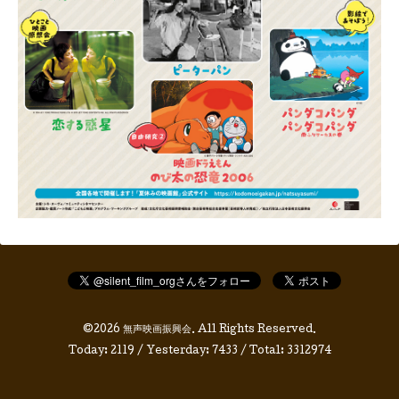
©2026
無声映画振興会
. All Rights Reserved.
Today:
2119
/ Yesterday:
7433
/ Total:
3312974