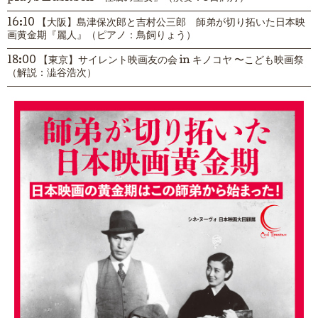
16:10 【大阪】島津保次郎と吉村公三郎 師弟が切り拓いた日本映
画黄金期『麗人』（ピアノ：鳥飼りょう）
18:00 【東京】サイレント映画友の会 in キノコヤ 〜こども映画祭
（解説：澁谷浩次）