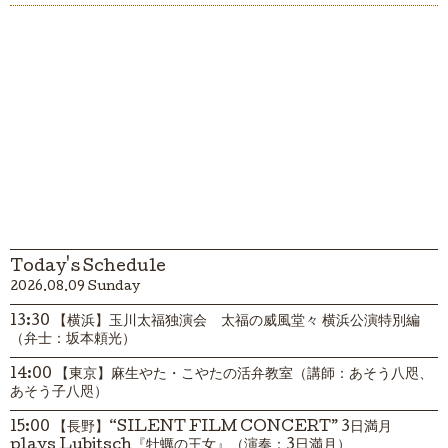
Today's Schedule
2026.08.09 Sunday
13:30 【横浜】玉川太福独演会 太福の威風堂々 横浜公演特別編
（弁士：坂本頼光）
14:00 【東京】麻生やた・こやたの活弁教室（講師：あそう八咫、
あそう子八咫）
15:00 【長野】“SILENT FILM CONCERT” 3日満月
plays Lubitsch『牡蠣の王女』（演奏：3日満月）