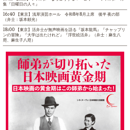
集『日曜日の人々』
16:40 【東京】浅草演芸ホール 令和8年8月上席 後半 夜の部
（弁士：坂本頼光）
18:00 【東京】活弁士が無声映画を語る『坂本龍馬』『チャップリ
ンの冒険』『大学は出たけれど』『浮世絵活弁』（弁士：麻生八
咫、麻生子八咫）