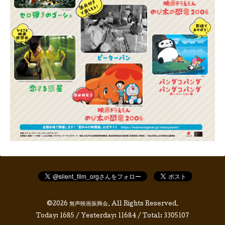
©2026
無声映画振興会
. All Rights Reserved.
Today:
1685
/ Yesterday:
11684
/ Total:
3305107