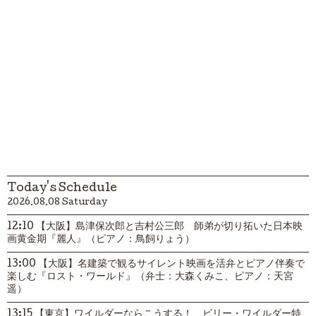
Today's Schedule
2026.08.08 Saturday
12:10 【大阪】島津保次郎と吉村公三郎 師弟が切り拓いた日本映
画黄金期『麗人』（ピアノ：鳥飼りょう）
13:00 【大阪】名建築で観るサイレント映画を活弁とピアノ伴奏で
楽しむ『ロスト・ワールド』（弁士：大森くみこ、ピアノ：天宮
遥）
13:15 【東京】ワイルダーならこうする！ ビリー・ワイルダー特