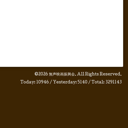
©2026
無声映画振興会
. All Rights Reserved.
Today:
10946
/ Yesterday:
5140
/ Total:
3291143