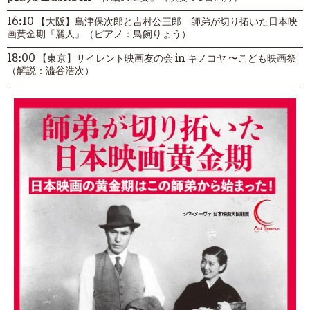
16:10 【大阪】島津保次郎と吉村公三郎 師弟が切り拓いた日本映
画黄金期『麗人』（ピアノ：鳥飼りょう）
18:00 【東京】サイレント映画友の会 in キノコヤ 〜こども映画祭
（解説：澁谷浩次）