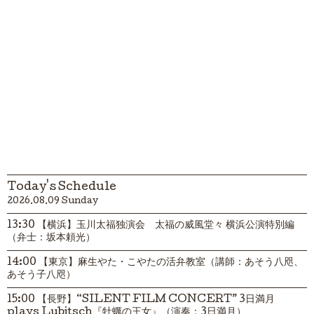
Today's Schedule
2026.08.09 Sunday
13:30 【横浜】玉川太福独演会 太福の威風堂々 横浜公演特別編
（弁士：坂本頼光）
14:00 【東京】麻生やた・こやたの活弁教室（講師：あそう八咫、
あそう子八咫）
15:00 【長野】“SILENT FILM CONCERT” 3日満月
plays Lubitsch『牡蠣の王女』（演奏：3日満月）