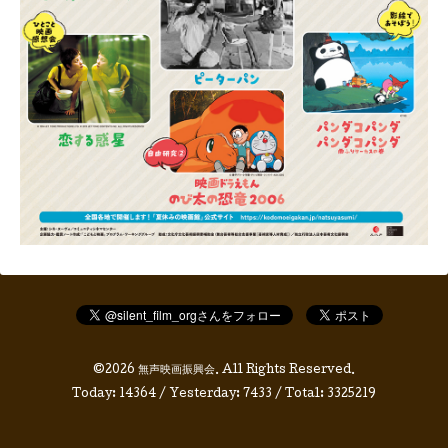
©2026
無声映画振興会
. All Rights Reserved.
Today:
14364
/ Yesterday:
7433
/ Total:
3325219