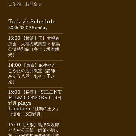
ご依頼・お問合せ
Today's Schedule
2026.08.09 Sunday
13:30 【横浜】玉川太福独
演会 太福の威風堂々 横浜
公演特別編（弁士：坂本頼
光）
14:00 【東京】麻生やた・
こやたの活弁教室（講師：
あそう八咫、あそう子八
咫）
15:00 【長野】“SILENT
FILM CONCERT” 3日
満月 plays
Lubitsch『牡蠣の王女』
（演奏：3日満月）
16:10 【大阪】島津保次郎
と吉村公三郎 師弟が切り