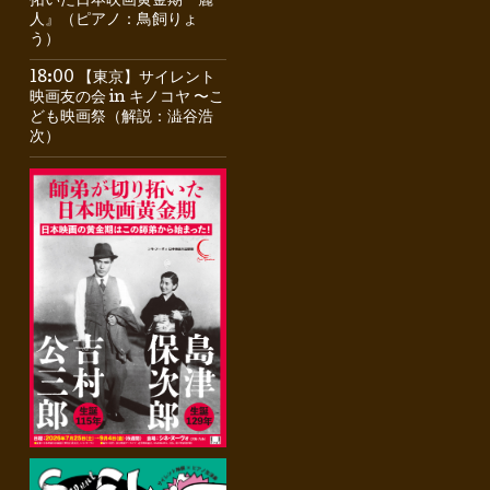
拓いた日本映画黄金期『麗
人』（ピアノ：鳥飼りょ
う）
18:00 【東京】サイレント
映画友の会 in キノコヤ 〜こ
ども映画祭（解説：澁谷浩
次）