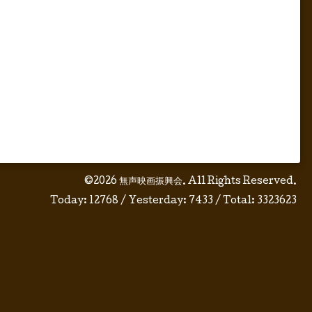
©2026
無声映画振興会
. All Rights Reserved.
Today:
12768
/ Yesterday:
7433
/ Total:
3323623