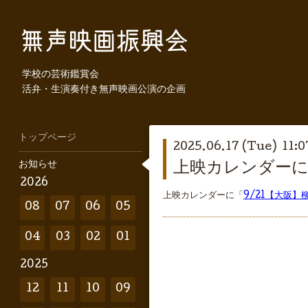
学校の芸術鑑賞会
活弁・生演奏付き無声映画公演の企画
トップページ
2025.06.17 (Tue) 11:0
お知らせ
上映カレンダーに
2026
上映カレンダーに「
9/21【大阪
08
07
06
05
04
03
02
01
2025
12
11
10
09