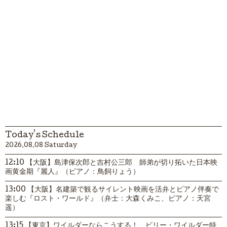
Today's Schedule
2026.08.08 Saturday
12:10 【大阪】島津保次郎と吉村公三郎 師弟が切り拓いた日本映
画黄金期『麗人』（ピアノ：鳥飼りょう）
13:00 【大阪】名建築で観るサイレント映画を活弁とピアノ伴奏で
楽しむ『ロスト・ワールド』（弁士：大森くみこ、ピアノ：天宮
遥）
13:15 【東京】ワイルダーならこうする！ ビリー・ワイルダー特