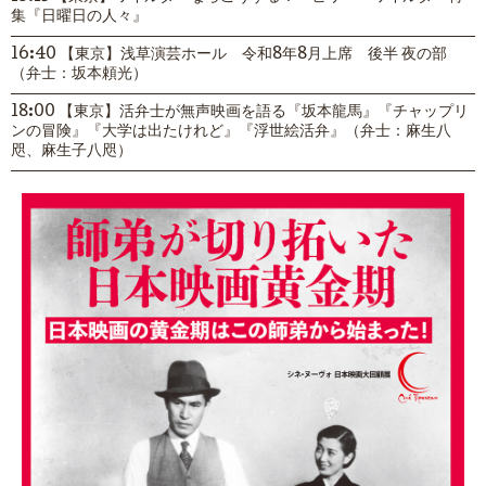
集『日曜日の人々』
16:40 【東京】浅草演芸ホール 令和8年8月上席 後半 夜の部
（弁士：坂本頼光）
18:00 【東京】活弁士が無声映画を語る『坂本龍馬』『チャップリ
ンの冒険』『大学は出たけれど』『浮世絵活弁』（弁士：麻生八
咫、麻生子八咫）