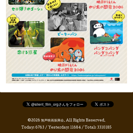
©2026
無声映画振興会
. All Rights Reserved.
Today:
6763
/ Yesterday:
11684
/ Total:
3310185