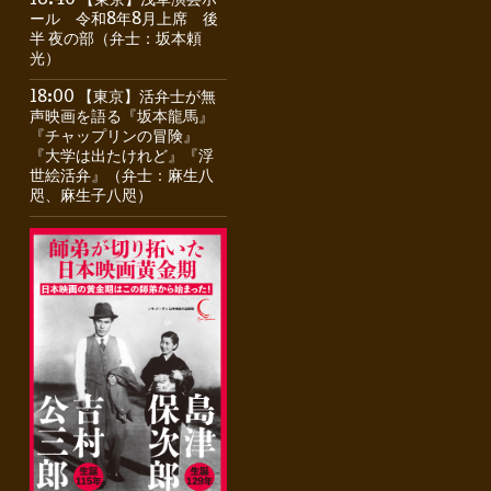
16:40 【東京】浅草演芸ホ
ール 令和8年8月上席 後
半 夜の部（弁士：坂本頼
光）
18:00 【東京】活弁士が無
声映画を語る『坂本龍馬』
『チャップリンの冒険』
『大学は出たけれど』『浮
世絵活弁』（弁士：麻生八
咫、麻生子八咫）