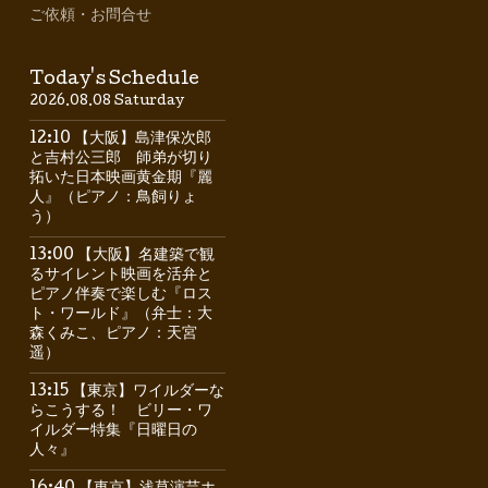
ご依頼・お問合せ
Today's Schedule
2026.08.08 Saturday
12:10 【大阪】島津保次郎
と吉村公三郎 師弟が切り
拓いた日本映画黄金期『麗
人』（ピアノ：鳥飼りょ
う）
13:00 【大阪】名建築で観
るサイレント映画を活弁と
ピアノ伴奏で楽しむ『ロス
ト・ワールド』（弁士：大
森くみこ、ピアノ：天宮
遥）
13:15 【東京】ワイルダーな
らこうする！ ビリー・ワ
イルダー特集『日曜日の
人々』