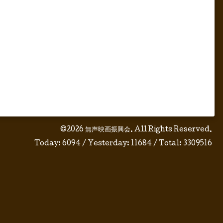
©2026
無声映画振興会
. All Rights Reserved.
Today:
6094
/ Yesterday:
11684
/ Total:
3309516