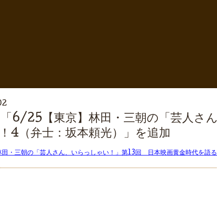
02
「6/25【東京】林田・三朝の「芸人さ
！4（弁士：坂本頼光）」を追加
】林田・三朝の「芸人さん、いらっしゃい！」第13回 日本映画黄金時代を語