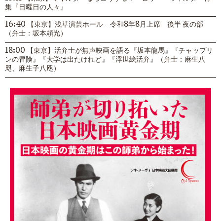
集『日曜日の人々』
16:40 【東京】浅草演芸ホール 令和8年8月上席 後半 夜の部
（弁士：坂本頼光）
18:00 【東京】活弁士が無声映画を語る『坂本龍馬』『チャップリ
ンの冒険』『大学は出たけれど』『浮世絵活弁』（弁士：麻生八
咫、麻生子八咫）