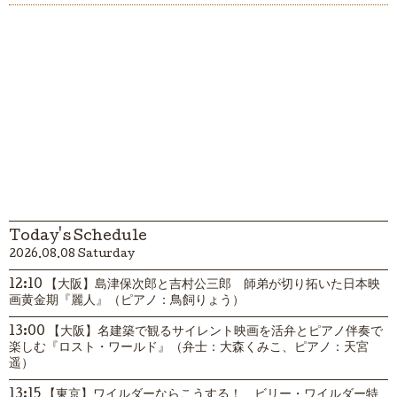
Today's Schedule
2026.08.08 Saturday
12:10 【大阪】島津保次郎と吉村公三郎 師弟が切り拓いた日本映
画黄金期『麗人』（ピアノ：鳥飼りょう）
13:00 【大阪】名建築で観るサイレント映画を活弁とピアノ伴奏で
楽しむ『ロスト・ワールド』（弁士：大森くみこ、ピアノ：天宮
遥）
13:15 【東京】ワイルダーならこうする！ ビリー・ワイルダー特