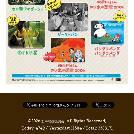
©2026
無声映画振興会
. All Rights Reserved.
Today:
4749
/ Yesterday:
11684
/ Total:
3308171