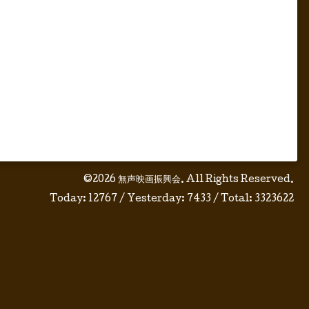
©2026
無声映画振興会
. All Rights Reserved.
Today:
12767
/ Yesterday:
7433
/ Total:
3323622