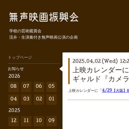
学校の芸術鑑賞会
活弁・生演奏付き無声映画公演の企画
トップページ
2025.04.02 (Wed) 12:
お知らせ
上映カレンダーに
2026
ギャルド『カメ
08
07
06
05
上映カレンダーに「
4/29【大阪
04
03
02
01
2025
12
11
10
09