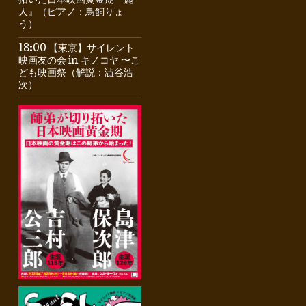
拓いた日本映画黄金期『麗
人』（ピアノ：鳥飼りょ
う）
18:00 【東京】サイレント
映画友の会 in キノコヤ 〜こ
ども映画祭（解説：澁谷浩
次）