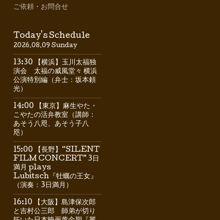
ご依頼・お問合せ
Today's Schedule
2026.08.09 Sunday
13:30 【横浜】玉川太福独
演会 太福の威風堂々 横浜
公演特別編（弁士：坂本頼
光）
14:00 【東京】麻生やた・
こやたの活弁教室（講師：
あそう八咫、あそう子八
咫）
15:00 【長野】“SILENT
FILM CONCERT” 3日
満月 plays
Lubitsch『牡蠣の王女』
（演奏：3日満月）
16:10 【大阪】島津保次郎
と吉村公三郎 師弟が切り