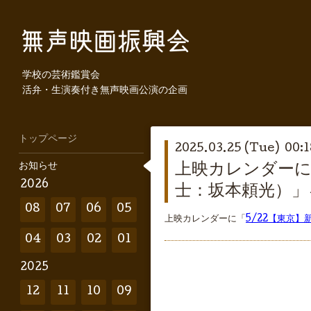
学校の芸術鑑賞会
活弁・生演奏付き無声映画公演の企画
トップページ
2025.03.25 (Tue) 00:1
お知らせ
上映カレンダーに
2026
士：坂本頼光）」
08
07
06
05
上映カレンダーに「
5/22【東京
04
03
02
01
2025
12
11
10
09