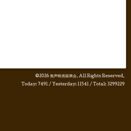
©2026
無声映画振興会
. All Rights Reserved.
Today:
7491
/ Yesterday:
11541
/ Total:
3299229