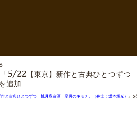
8
「5/22【東京】新作と古典ひとつずつ
を追加
】新作と古典ひとつずつ 桃月庵白酒 皐月のキモチ。（弁士：坂本頼光）
」を