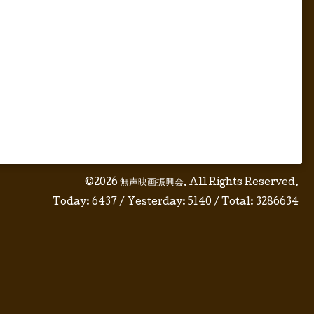
©2026
無声映画振興会
. All Rights Reserved.
Today:
6437
/ Yesterday:
5140
/ Total:
3286634