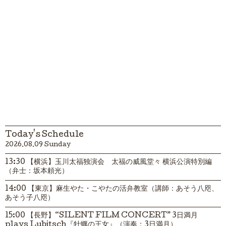
Today's Schedule
2026.08.09 Sunday
13:30 【横浜】玉川太福独演会 太福の威風堂々 横浜公演特別編
（弁士：坂本頼光）
14:00 【東京】麻生やた・こやたの活弁教室（講師：あそう八咫、
あそう子八咫）
15:00 【長野】“SILENT FILM CONCERT” 3日満月
plays Lubitsch『牡蠣の王女』（演奏：3日満月）