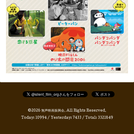
©2026
無声映画振興会
. All Rights Reserved.
Today:
10994
/ Yesterday:
7433
/ Total:
3321849