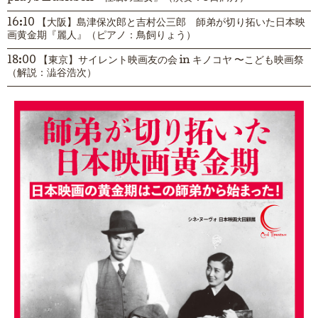
16:10 【大阪】島津保次郎と吉村公三郎 師弟が切り拓いた日本映
画黄金期『麗人』（ピアノ：鳥飼りょう）
18:00 【東京】サイレント映画友の会 in キノコヤ 〜こども映画祭
（解説：澁谷浩次）