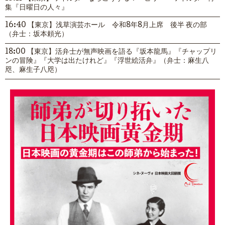
集『日曜日の人々』
16:40 【東京】浅草演芸ホール 令和8年8月上席 後半 夜の部
（弁士：坂本頼光）
18:00 【東京】活弁士が無声映画を語る『坂本龍馬』『チャップリ
ンの冒険』『大学は出たけれど』『浮世絵活弁』（弁士：麻生八
咫、麻生子八咫）