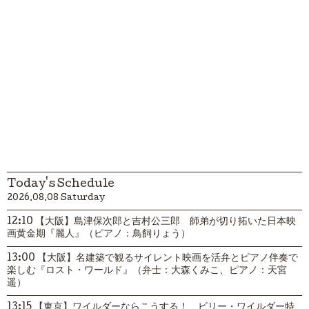
Today's Schedule
2026.08.08 Saturday
12:10 【大阪】島津保次郎と吉村公三郎 師弟が切り拓いた日本映
画黄金期『麗人』（ピアノ：鳥飼りょう）
13:00 【大阪】名建築で観るサイレント映画を活弁とピアノ伴奏で
楽しむ『ロスト・ワールド』（弁士：大森くみこ、ピアノ：天宮
遥）
13:15 【東京】ワイルダーならこうする！ ビリー・ワイルダー特