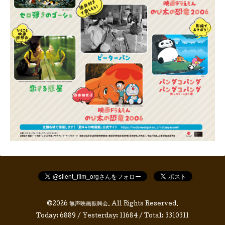
©2026
無声映画振興会
. All Rights Reserved.
Today:
6889
/ Yesterday:
11684
/ Total:
3310311