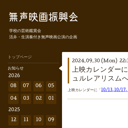
学校の芸術鑑賞会
活弁・生演奏付き無声映画公演の企画
トップページ
2024.09.30 (Mon) 22:
お知らせ
上映カレンダーに「
2026
ュルレアリスムへ
08
07
06
05
上映カレンダーに「
10/13, 1
04
03
02
01
2025
12
11
10
09