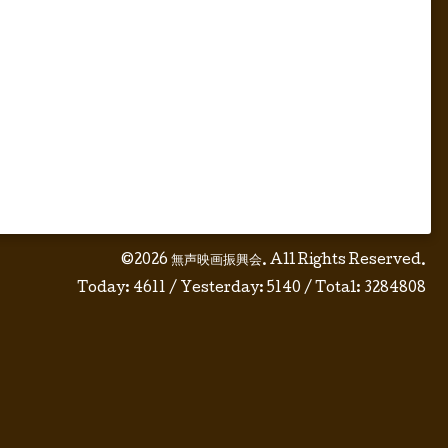
©2026
無声映画振興会
. All Rights Reserved.
Today:
4611
/ Yesterday:
5140
/ Total:
3284808