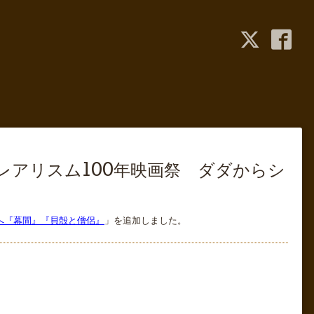
シュルレアリスム100年映画祭 ダダからシ
スムへ『幕間』『貝殻と僧侶』
」を追加しました。