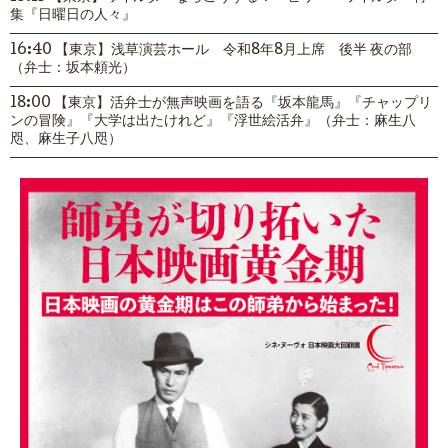
集『日曜日の人々』
16:40 【東京】浅草演芸ホール 令和8年8月上席 後半 夜の部
（弁士：坂本頼光）
18:00 【東京】活弁士が無声映画を語る『坂本龍馬』『チャップリ
ンの冒険』『大学は出たけれど』『浮世絵活弁』（弁士：麻生八
咫、麻生子八咫）