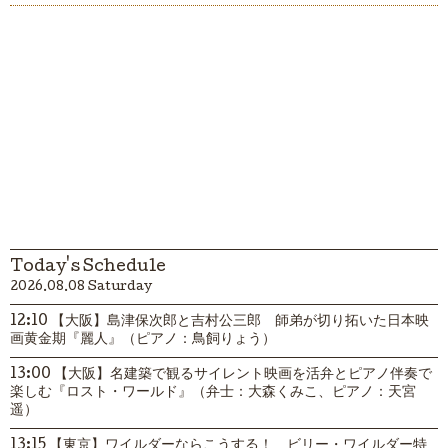
Today's Schedule
2026.08.08 Saturday
12:10 【大阪】島津保次郎と吉村公三郎 師弟が切り拓いた日本映
画黄金期『麗人』（ピアノ：鳥飼りょう）
13:00 【大阪】名建築で観るサイレント映画を活弁とピアノ伴奏で
楽しむ『ロスト・ワールド』（弁士：大森くみこ、ピアノ：天宮
遥）
13:15 【東京】ワイルダーならこうする！ ビリー・ワイルダー特