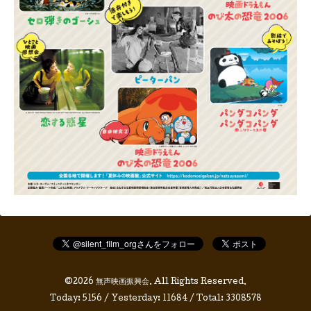
©2026
無声映画振興会
. All Rights Reserved.
Today:
5156
/ Yesterday:
11684
/ Total:
3308578