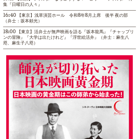
集『日曜日の人々』
16:40 【東京】浅草演芸ホール 令和8年8月上席 後半 夜の部
（弁士：坂本頼光）
18:00 【東京】活弁士が無声映画を語る『坂本龍馬』『チャップリ
ンの冒険』『大学は出たけれど』『浮世絵活弁』（弁士：麻生八
咫、麻生子八咫）