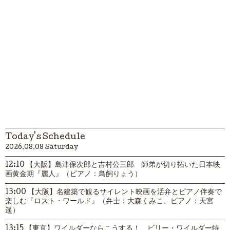
Today's Schedule
2026.08.08 Saturday
12:10 【大阪】島津保次郎と吉村公三郎 師弟が切り拓いた日本映
画黄金期『麗人』（ピアノ：鳥飼りょう）
13:00 【大阪】名建築で観るサイレント映画を活弁とピアノ伴奏で
楽しむ『ロスト・ワールド』（弁士：大森くみこ、ピアノ：天宮
遥）
13:15 【東京】ワイルダーならこうする！ ビリー・ワイルダー特