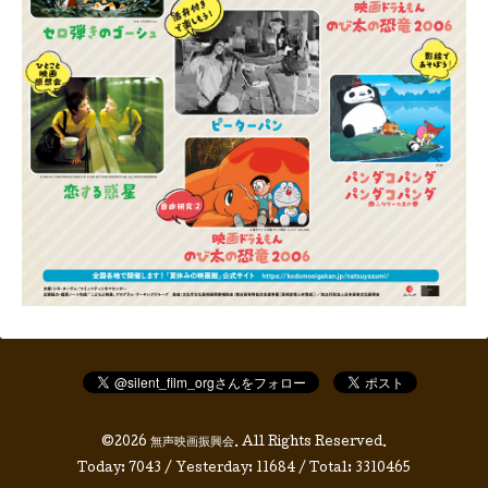
©2026
無声映画振興会
. All Rights Reserved.
Today:
7043
/ Yesterday:
11684
/ Total:
3310465