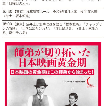
集『日曜日の人々』
16:40 【東京】浅草演芸ホール 令和8年8月上席 後半 夜の部
（弁士：坂本頼光）
18:00 【東京】活弁士が無声映画を語る『坂本龍馬』『チャップリ
ンの冒険』『大学は出たけれど』『浮世絵活弁』（弁士：麻生八
咫、麻生子八咫）