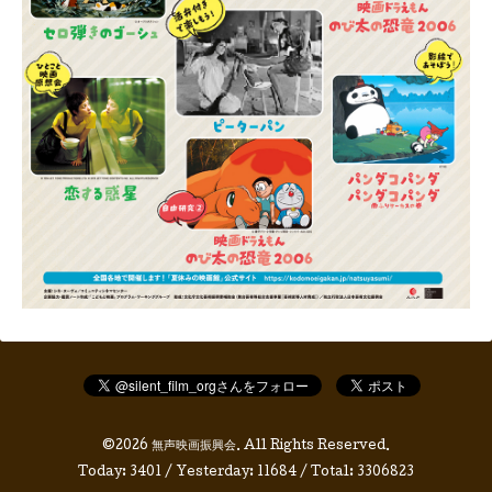
©2026
無声映画振興会
. All Rights Reserved.
Today:
3401
/ Yesterday:
11684
/ Total:
3306823