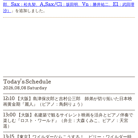
郎、Sax：松丸契、A.Sax/Cl：坂田明、Vn：勝井祐二、El：武田理
沙）
」を追加しました。
Today's Schedule
2026.08.08 Saturday
12:10 【大阪】島津保次郎と吉村公三郎 師弟が切り拓いた日本映
画黄金期『麗人』（ピアノ：鳥飼りょう）
13:00 【大阪】名建築で観るサイレント映画を活弁とピアノ伴奏で
楽しむ『ロスト・ワールド』（弁士：大森くみこ、ピアノ：天宮
遥）
13:15 【東京】ワイルダーならこうする！ ビリー・ワイルダー特