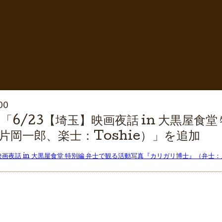
00
6/23【埼玉】映画夜話 in 大黒屋食
片岡一郎、楽士：Toshie）」を追加
映画夜話 in 大黒屋食堂 特別編 弁士で観る活動写真『カリガリ博士』（弁士：