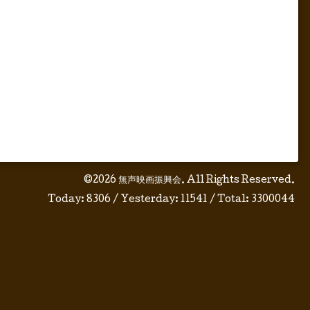
©2026
無声映画振興会
. All Rights Reserved.
Today:
8306
/ Yesterday:
11541
/ Total:
3300044