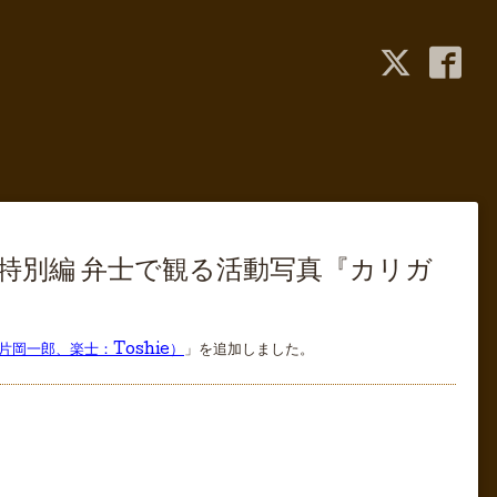
堂 特別編 弁士で観る活動写真『カリガ
片岡一郎、楽士：Toshie）
」を追加しました。