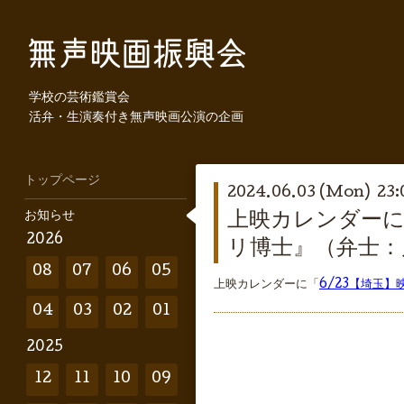
学校の芸術鑑賞会
活弁・生演奏付き無声映画公演の企画
トップページ
2024.06.03 (Mon) 23:
お知らせ
上映カレンダーに「
2026
リ博士』（弁士：
08
07
06
05
上映カレンダーに「
6/23【埼玉】
04
03
02
01
2025
12
11
10
09