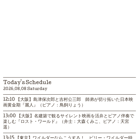
Today's Schedule
2026.08.08 Saturday
12:10 【大阪】島津保次郎と吉村公三郎 師弟が切り拓いた日本映
画黄金期『麗人』（ピアノ：鳥飼りょう）
13:00 【大阪】名建築で観るサイレント映画を活弁とピアノ伴奏で
楽しむ『ロスト・ワールド』（弁士：大森くみこ、ピアノ：天宮
遥）
13:15 【東京】ワイルダーならこうする！ ビリー・ワイルダー特