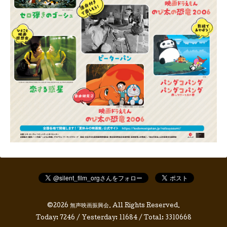
©2026
無声映画振興会
. All Rights Reserved.
Today:
7246
/ Yesterday:
11684
/ Total:
3310668