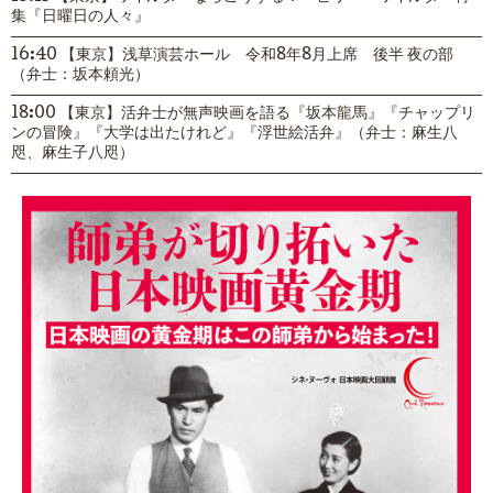
集『日曜日の人々』
16:40 【東京】浅草演芸ホール 令和8年8月上席 後半 夜の部
（弁士：坂本頼光）
18:00 【東京】活弁士が無声映画を語る『坂本龍馬』『チャップリ
ンの冒険』『大学は出たけれど』『浮世絵活弁』（弁士：麻生八
咫、麻生子八咫）