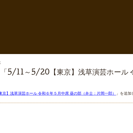
3
「5/11～5/20【東京】浅草演芸ホール
0【東京】浅草演芸ホール 令和６年５月中席 昼の部（弁士：片岡一郎）
」を追加