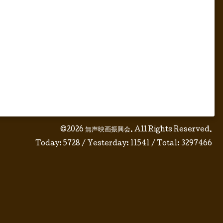
©2026
無声映画振興会
. All Rights Reserved.
Today:
5728
/ Yesterday:
11541
/ Total:
3297466