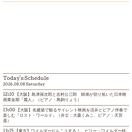
Today's Schedule
2026.08.08 Saturday
12:10 【大阪】島津保次郎と吉村公三郎 師弟が切り拓いた日本映
画黄金期『麗人』（ピアノ：鳥飼りょう）
13:00 【大阪】名建築で観るサイレント映画を活弁とピアノ伴奏で
楽しむ『ロスト・ワールド』（弁士：大森くみこ、ピアノ：天宮
遥）
13:15 【東京】ワイルダーならこうする！ ビリー・ワイルダー特