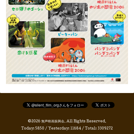
©2026
無声映画振興会
. All Rights Reserved.
Today:
5850
/ Yesterday:
11684
/ Total:
3309272