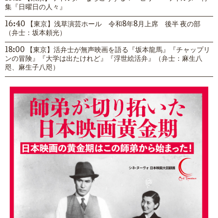
集『日曜日の人々』
16:40 【東京】浅草演芸ホール 令和8年8月上席 後半 夜の部
（弁士：坂本頼光）
18:00 【東京】活弁士が無声映画を語る『坂本龍馬』『チャップリ
ンの冒険』『大学は出たけれど』『浮世絵活弁』（弁士：麻生八
咫、麻生子八咫）