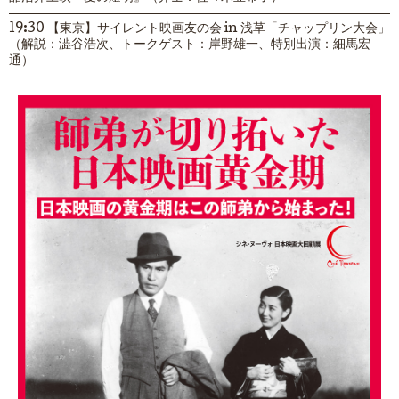
19:30 【東京】サイレント映画友の会 in 浅草「チャップリン大会」
（解説：澁谷浩次、トークゲスト：岸野雄一、特別出演：細馬宏
通）