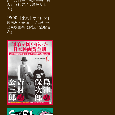
拓いた日本映画黄金期『麗
人』（ピアノ：鳥飼りょ
う）
18:00 【東京】サイレント
映画友の会 in キノコヤ 〜こ
ども映画祭（解説：澁谷浩
次）