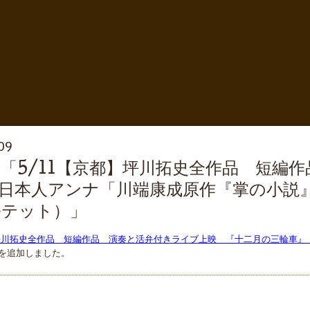
09
「5/11【京都】坪川拓史全作品 短編
日本人アンナ「川端康成原作『掌の小説
ルテット）」
】坪川拓史全作品 短編作品 演奏と活弁付きライブ上映 『十二月の三輪車
を追加しました。