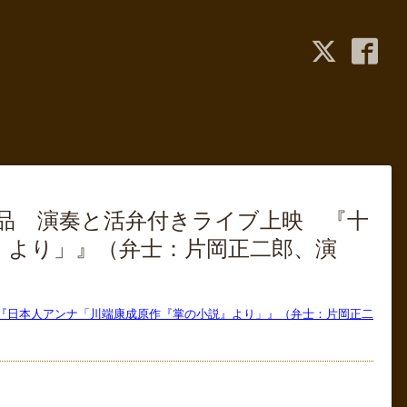
作品 演奏と活弁付きライブ上映 『十
』より」』（弁士：片岡正二郎、演
』『日本人アンナ「川端康成原作『掌の小説』より」』（弁士：片岡正二