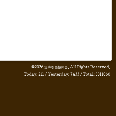
©2026
無声映画振興会
. All Rights Reserved.
Today:
211
/ Yesterday:
7433
/ Total:
3311066