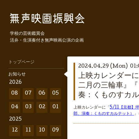
学校の芸術鑑賞会
活弁・生演奏付き無声映画公演の企画
トップページ
2024.04.29 (Mon) 01:
お知らせ
上映カレンダーに
2026
二月の三輪車』『
08
07
06
05
奏：くものすカ
04
03
02
01
上映カレンダーに「
5/11【京都
郎、演奏：くものすカルテット）
」
2025
12
11
10
09