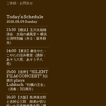
ご依頼・お問合せ
Today's Schedule
2026.08.09 Sunday
13:30 【横浜】玉川太福独
演会 太福の威風堂々 横浜
公演特別編（弁士：坂本頼
光）
14:00 【東京】麻生やた・
こやたの活弁教室（講師：
あそう八咫、あそう子八
咫）
15:00 【長野】“SILENT
FILM CONCERT” 3日
満月 plays
Lubitsch『牡蠣の王女』
（演奏：3日満月）
16:10 【大阪】島津保次郎
と吉村公三郎 師弟が切り