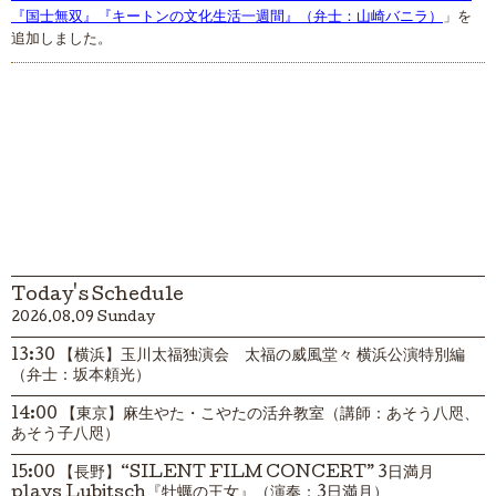
『国士無双』『キートンの文化生活一週間』（弁士：山崎バニラ）
」を
追加しました。
Today's Schedule
2026.08.09 Sunday
13:30 【横浜】玉川太福独演会 太福の威風堂々 横浜公演特別編
（弁士：坂本頼光）
14:00 【東京】麻生やた・こやたの活弁教室（講師：あそう八咫、
あそう子八咫）
15:00 【長野】“SILENT FILM CONCERT” 3日満月
plays Lubitsch『牡蠣の王女』（演奏：3日満月）