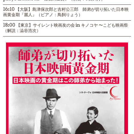
16:10 【大阪】島津保次郎と吉村公三郎 師弟が切り拓いた日本映
画黄金期『麗人』（ピアノ：鳥飼りょう）
18:00 【東京】サイレント映画友の会 in キノコヤ 〜こども映画祭
（解説：澁谷浩次）