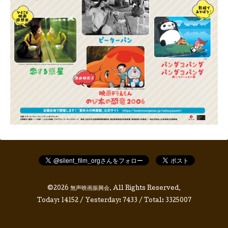
©2026
無声映画振興会
. All Rights Reserved.
Today:
14152
/ Yesterday:
7433
/ Total:
3325007