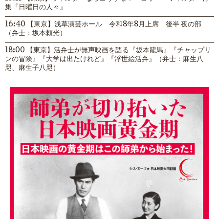
集『日曜日の人々』
16:40 【東京】浅草演芸ホール 令和8年8月上席 後半 夜の部
（弁士：坂本頼光）
18:00 【東京】活弁士が無声映画を語る『坂本龍馬』『チャップリ
ンの冒険』『大学は出たけれど』『浮世絵活弁』（弁士：麻生八
咫、麻生子八咫）