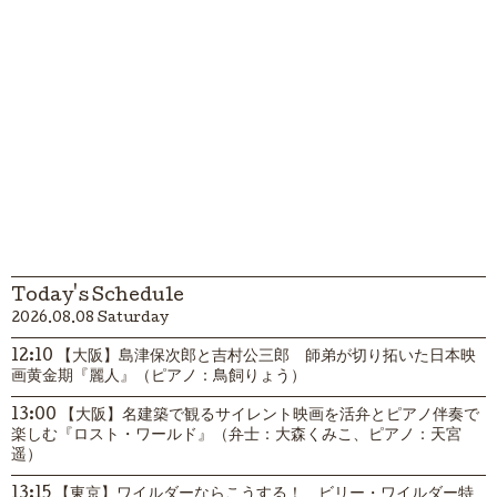
Today's Schedule
2026.08.08 Saturday
12:10 【大阪】島津保次郎と吉村公三郎 師弟が切り拓いた日本映
画黄金期『麗人』（ピアノ：鳥飼りょう）
13:00 【大阪】名建築で観るサイレント映画を活弁とピアノ伴奏で
楽しむ『ロスト・ワールド』（弁士：大森くみこ、ピアノ：天宮
遥）
13:15 【東京】ワイルダーならこうする！ ビリー・ワイルダー特