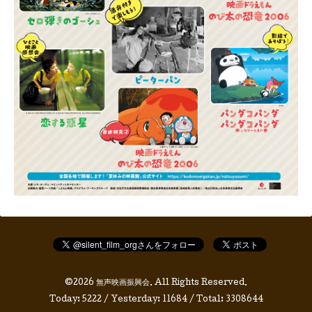
©2026
無声映画振興会
. All Rights Reserved.
Today:
5222
/ Yesterday:
11684
/ Total:
3308644