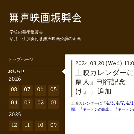
学校の芸術鑑賞会
活弁・生演奏付き無声映画公演の企画
トップページ
2024.03.20 (Wed) 11:
お知らせ
上映カレンダーに「4
2026
劇人』刊行記念 
08
07
06
05
け』」追加
04
03
02
01
上映カレンダーに「
4/3, 4/7
間』『キートンの船出』『キートン
2025
12
11
10
09