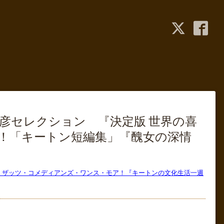
】小林信彦セレクション 『決定版 世界の喜
！「キートン短編集」『醜女の深情
刊行記念 ザッツ・コメディアンズ・ワンス・モア！『キートンの文化生活一週