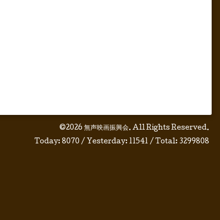
©2026
無声映画振興会
. All Rights Reserved.
Today:
8070
/ Yesterday:
11541
/ Total:
3299808