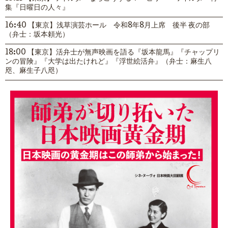
集『日曜日の人々』
16:40 【東京】浅草演芸ホール 令和8年8月上席 後半 夜の部
（弁士：坂本頼光）
18:00 【東京】活弁士が無声映画を語る『坂本龍馬』『チャップリ
ンの冒険』『大学は出たけれど』『浮世絵活弁』（弁士：麻生八
咫、麻生子八咫）