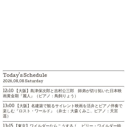
Today's Schedule
2026.08.08 Saturday
12:10 【大阪】島津保次郎と吉村公三郎 師弟が切り拓いた日本映
画黄金期『麗人』（ピアノ：鳥飼りょう）
13:00 【大阪】名建築で観るサイレント映画を活弁とピアノ伴奏で
楽しむ『ロスト・ワールド』（弁士：大森くみこ、ピアノ：天宮
遥）
13:15 【東京】ワイルダーならこうする！ ビリー・ワイルダー特