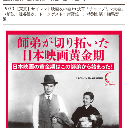
19:30 【東京】サイレント映画友の会 in 浅草「チャップリン大会」
（解説：澁谷浩次、トークゲスト：岸野雄一、特別出演：細馬宏
通）